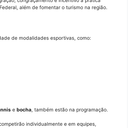
gração, congraçamento e incentivo à prática
 Federal, além de fomentar o turismo na região.
dade de modalidades esportivas, como:
ennis
e
bocha
, também estão na programação.
s competirão individualmente e em equipes,