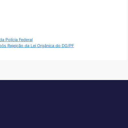
a Polícia Federal
s Rejeição da Lei Orgânica do DG/PF