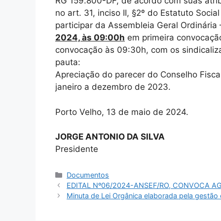
RG 159.800-DF, de acordo com suas atrib
no art. 31, inciso II, §2º do Estatuto Socia
participar da Assembleia Geral Ordinária
2024, às 09:00h
em primeira convocação
convocação às 09:30h, com os sindicaliza
pauta:
Apreciação do parecer do Conselho Fisca
janeiro a dezembro de 2023.
Porto Velho, 13 de maio de 2024.
JORGE ANTONIO DA SILVA
Presidente
Categorias
Documentos
EDITAL Nº06/2024-ANSEF/RO, CONVOCA A
Minuta de Lei Orgânica elaborada pela gestão d