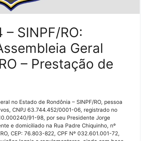
4 – SINPF/RO:
ssembleia Geral
/RO – Prestação de
ederal no Estado de Rondônia – SINPF/RO, pessoa
rativos, CNPJ 63.744.452/0001-06, registrado no
10.000240/91-98, por seu Presidente Jorge
dente e domiciliado na Rua Padre Chiquinho, nº
o/RO, CEP: 76.803-822, CPF Nº 032.601.001-72,