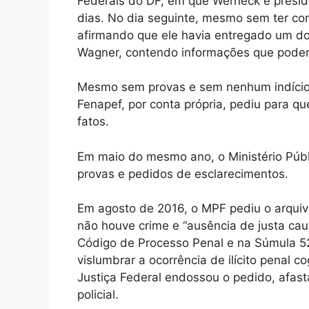
Federais do DF, em que Werneck é presid
dias. No dia seguinte, mesmo sem ter con
afirmando que ele havia entregado um dos
Wagner, contendo informações que poderi
Mesmo sem provas e sem nenhum indício d
Fenapef, por conta própria, pediu para qu
fatos.
Em maio do mesmo ano, o Ministério Públ
provas e pedidos de esclarecimentos.
Em agosto de 2016, o MPF pediu o arquiv
não houve crime e “ausência de justa cau
Código de Processo Penal e na Súmula 52
vislumbrar a ocorrência de ilícito penal 
Justiça Federal endossou o pedido, afas
policial.