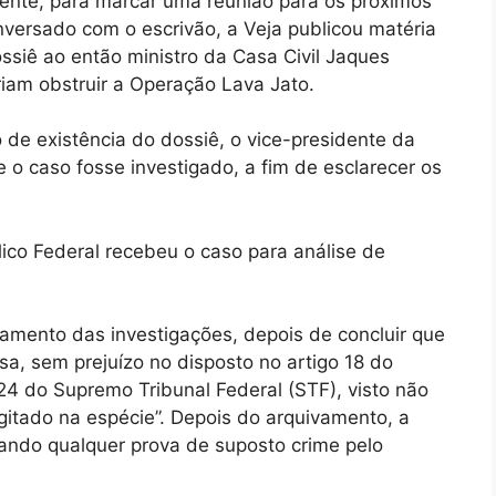
ente, para marcar uma reunião para os próximos
versado com o escrivão, a Veja publicou matéria
siê ao então ministro da Casa Civil Jaques
am obstruir a Operação Lava Jato.
e existência do dossiê, o vice-presidente da
e o caso fosse investigado, a fim de esclarecer os
ico Federal recebeu o caso para análise de
amento das investigações, depois de concluir que
sa, sem prejuízo no disposto no artigo 18 do
4 do Supremo Tribunal Federal (STF), visto não
cogitado na espécie”. Depois do arquivamento, a
tando qualquer prova de suposto crime pelo