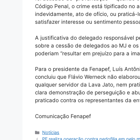
Código Penal, o crime está tipificado no a
indevidamente, ato de ofício, ou praticá-l
satisfazer interesse ou sentimento pessoa
A justificativa do delegado responsável
sobre a cessão de delegados ao MJ e os
poderiam “resultar em prejuízo para a im
Para o presidente da Fenapef, Luís Antôn
concluiu que Flávio Werneck não elaborou
qualquer servidor da Lava Jato, nem prat
clara demonstração de perseguição e ab
praticado contra os representantes da ent
Comunicação Fenapef
Categorias
Notícias
PF realiza operação contra pedofilia em pelo